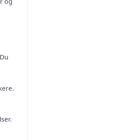
r og
 Du
kere.
ser.