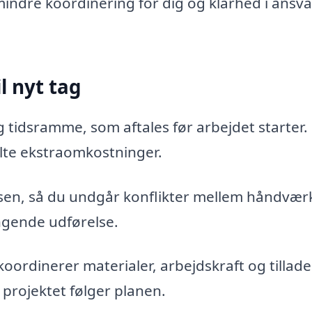
indre koordinering for dig og klarhed i ansva
l nyt tag
g tidsramme, som aftales før arbejdet starter.
ulte ekstraomkostninger.
sen, så du undgår konflikter mellem håndvær
ngende udførelse.
ordinerer materialer, arbejdskraft og tilladel
 projektet følger planen.