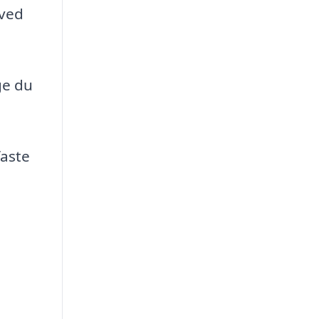
 ved
ge du
faste