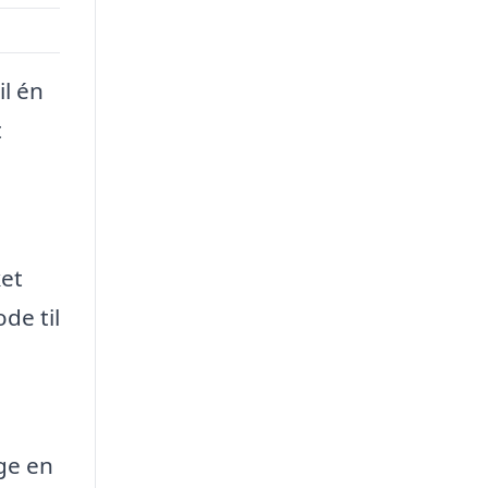
il én
t
ket
de til
lge en