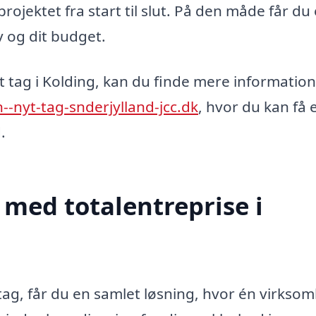
rojektet fra start til slut. På den måde får du
v og dit budget.
t tag i Kolding, kan du finde mere informatio
n--nyt-tag-snderjylland-jcc.dk
, hvor du kan få 
.
 med totalentreprise i
 tag, får du en samlet løsning, hvor én virkso